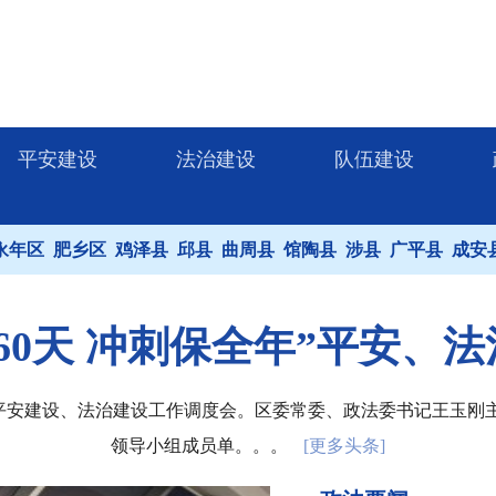
平安建设
法治建设
队伍建设
永年区
肥乡区
鸡泽县
邱县
曲周县
馆陶县
涉县
广平县
成安
60天 冲刺保全年”平安、
全年平安建设、法治建设工作调度会。区委常委、政法委书记王玉
领导小组成员单。。。
[更多头条]