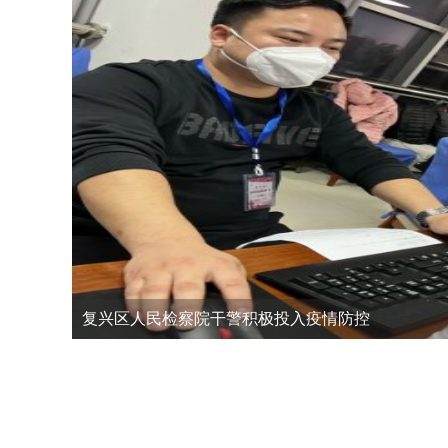
复兴区人民检察院干警积极投入疫情防控
复兴区召开“决战60天 冲刺保全年”平安、法治建设
复兴区召开平安建设工作推进会