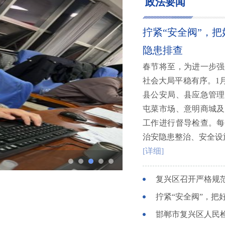
政法要闻
拧紧“安全阀”，把
隐患排查
春节将至，为进一步强
社会大局平稳有序。1
县公安局、县应急管理
屯菜市场、意明商城及
工作进行督导检查。每
治安隐患整治、安全设
[详细]
为孩子撑起家庭“保护伞”——邯郸市复兴区检察院推进未成年人家庭教育指导工作侧记
工作调度会
复兴区召开严格规
拧紧“安全阀”，把
邯郸市复兴区人民检