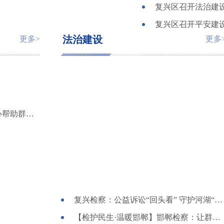
复兴区召开法治建
复兴区召开平安建
法治建设
更多>
更多
“熊孩子”充值游戏花光家长微信余额 复兴民警热心帮助群众申请退款
复兴检察：公益诉讼“回头看” 守护河湖“生态美”
【检护民生·温暖邯郸】邯郸检察：让群众出行更安全更舒心