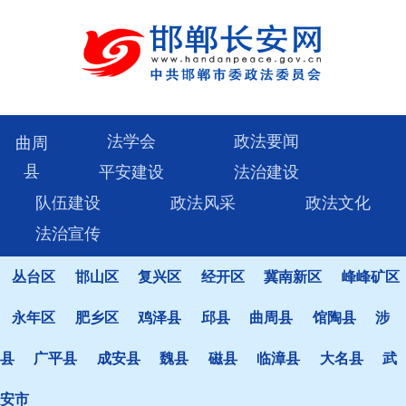
法学会
政法要闻
曲周
县
平安建设
法治建设
队伍建设
政法风采
政法文化
法治宣传
丛台区
邯山区
复兴区
经开区
冀南新区
峰峰矿区
永年区
肥乡区
鸡泽县
邱县
曲周县
馆陶县
涉
县
广平县
成安县
魏县
磁县
临漳县
大名县
武
安市