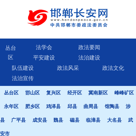
法学会
政法要闻
丛台
区
平安建设
法治建设
队伍建设
政法风采
政法文化
法治宣传
丛台区
邯山区
复兴区
经开区
冀南新区
峰峰矿区
永年区
肥乡区
鸡泽县
邱县
曲周县
馆陶县
涉
县
广平县
成安县
魏县
磁县
临漳县
大名县
武
安市