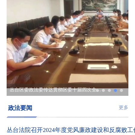
丛台区委政法委传达贯彻全区重点工作部署会议精神
丛台区委政法委组织召开重点工作部署会
丛台区人民法院召开执行质效及信访工作推进会
丛台区委政法委召开平安建设暨信访稳定安排部署会议
丛台区委政法委传达贯彻区委十届四次全会精神
政法要闻
更多
丛台法院召开2024年度党风廉政建设和反腐败工