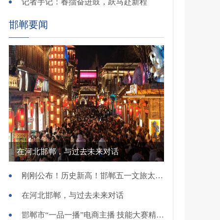
记者手记：春擂奋进鼓，跃马赴新程
邯郸要闻
在河北邯郸，与过去未来对话
刚刚公布！历史新高！邯郸五一文旅太火爆！
在河北邯郸，与过去未来对话
邯郸市“一品一播”电商主播 技能大赛精彩开赛