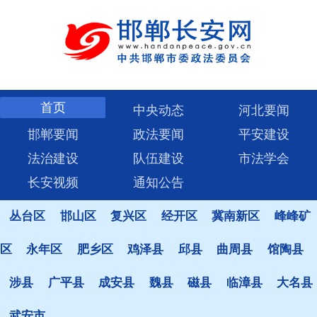
首页
中央动态
河北要闻
邯郸要闻
政法要闻
平安建设
法治建设
队伍建设
市法学会
长安视频
通知公告
丛台区
邯山区
复兴区
经开区
冀南新区
峰峰矿
区
永年区
肥乡区
鸡泽县
邱县
曲周县
馆陶县
涉县
广平县
成安县
魏县
磁县
临漳县
大名县
武安市