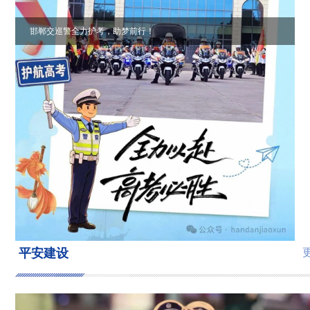
邯郸交巡警全力护考，助梦前行！
曲周第四疃镇：“扫一扫”，让基层治理 “活” 起来
“涉事码上办”让老百姓“啥事马上办”——涉县综治中心
数字化赋能基层治理提质增效 邯郸政法 2026年7月9日
15:38 河北
“每一件小事都连着民心” ——记邱县县委政法委党支部
副书记、一级主任科员郝付龙
平安建设