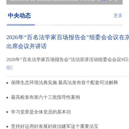
庆祝中国共产党成立105周年大会在京举行
习近平总书记重要讲话热烈鼓舞全党全军全国各族人民
学习进行时｜建设网络强国，习近平总书记这样引领
实干担当 为民造福——习近平总书记引领全党树立和践行正确政绩观
中央动态
更多
2026年“百名法学家百场报告会”组委会会议在
出席会议并讲话
2026年“百名法学家百场报告会”法治宣讲活动组委会会议9日在
细]
保障生态环境法典实施 最高法发布首个配套司法解释
最高检发布第六十三批指导性案例
学习党章是全体党员的基本功
坚持好运用好发展好政治建军这个重要法宝