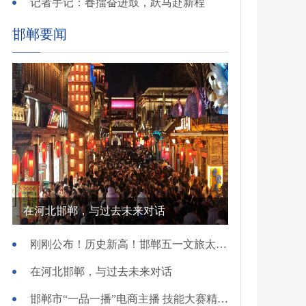
记者手记：春擂奋进鼓，跃马赴新程
邯郸要闻
在河北邯郸，与过去未来对话
刚刚公布！历史新高！邯郸五一文旅太火爆！
在河北邯郸，与过去未来对话
邯郸市“一品一播”电商主播 技能大赛精彩开赛