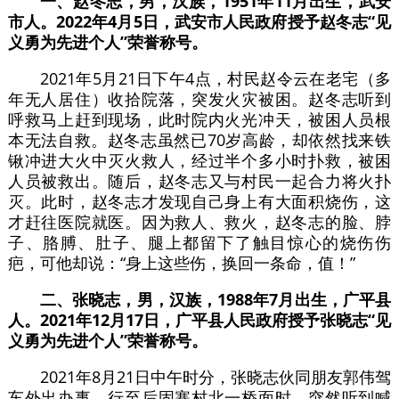
一、赵冬志，男，汉族，1951年11月出生，武安
市人。2022年4月5日，武安市人民政府授予赵冬志“见
义勇为先进个人”荣誉称号。
2021年5月21日下午4点，村民赵令云在老宅（多
年无人居住）收拾院落，突发火灾被困。赵冬志听到
呼救马上赶到现场，此时院内火光冲天，被困人员根
本无法自救。赵冬志虽然已70岁高龄，却依然找来铁
锹冲进大火中灭火救人，经过半个多小时扑救，被困
人员被救出。随后，赵冬志又与村民一起合力将火扑
灭。此时，赵冬志才发现自己身上有大面积烧伤，这
才赶往医院就医。因为救人、救火，赵冬志的脸、脖
子、胳膊、肚子、腿上都留下了触目惊心的烧伤伤
疤，可他却说：“身上这些伤，换回一条命，值！”
二、张晓志，男，汉族，1988年7月出生，广平县
人。2021年12月17日，广平县人民政府授予张晓志“见
义勇为先进个人”荣誉称号。
2021年8月21日中午时分，张晓志伙同朋友郭伟驾
车外出办事，行至后固寨村北一桥面时，突然听到喊