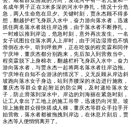
去。顺着群众围观的方向，发现河中有一名儿童和一
名成年男子正在3米多深的河水中挣扎，情况十分危
急，两人生命危在旦夕。关键时刻，贾永杰顾不得多
想，翻越护栏飞身跃入水中，奋力游向落水者，迅速
抓住两名落水者就往岸边推，由于落水者不断挣扎，
一时难以推到岸边，危急时刻，意外再次发生。一名
女子试图拉住落水两人上岸时，由于河边湿滑也不慎
滑倒在水中。听到呼救声，正在吃饭的程奕霖和同伴
宁庆坤，董庆杰都分别跑来，先后加入到营救当中。
程奕霖脱下上身棉衣，翻越栏杆飞身跃入水中，奋力
游向落水者，与贾永杰一起将两名落水者往岸边拖。
宁庆坤在自知不会游泳的情况下，义无反顾从岸边斜
坡跑向落水女子身边，站到齐腰深的水边进行施救，
董庆杰等群众拿起附近的防尘网，及时递给落水女
子，防止滑落到深水中。岸边的刘海丽在紧急时刻，
让工人拿出了工地上的施工吊带，迅速扔向河里。坡
坝上施救群众很快搭成人梯，董庆杰等群众手拉手开
始营救，落水者都被拖拽到岸边，在休息片刻后，贾
永杰等人便悄悄离开了。