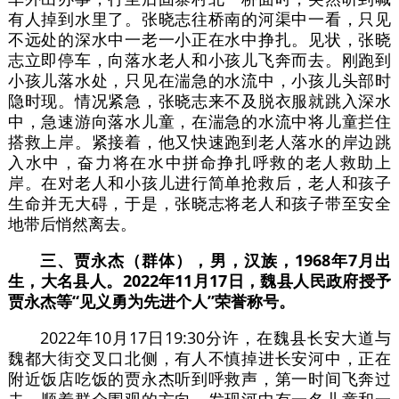
有人掉到水里了。张晓志往桥南的河渠中一看，只见
不远处的深水中一老一小正在水中挣扎。见状，张晓
志立即停车，向落水老人和小孩儿飞奔而去。刚跑到
小孩儿落水处，只见在湍急的水流中，小孩儿头部时
隐时现。情况紧急，张晓志来不及脱衣服就跳入深水
中，急速游向落水儿童，在湍急的水流中将儿童拦住
搭救上岸。紧接着，他又快速跑到老人落水的岸边跳
入水中，奋力将在水中拼命挣扎呼救的老人救助上
岸。在对老人和小孩儿进行简单抢救后，老人和孩子
生命并无大碍，于是，张晓志将老人和孩子带至安全
地带后悄然离去。
三、贾永杰（群体），男，汉族，1968年7月出
生，大名县人。2022年11月17日，魏县人民政府授予
贾永杰等“见义勇为先进个人”荣誉称号。
2022年10月17日19:30分许，在魏县长安大道与
魏都大街交叉口北侧，有人不慎掉进长安河中，正在
附近饭店吃饭的贾永杰听到呼救声，第一时间飞奔过