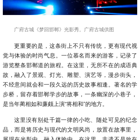
广府古城《梦回邯郸》光影秀。广府古城供图
更重要的是，这条街上不只有传统，更有现代视
觉与体验的时尚气息。一位慕名而来的游客，记录了
游览整条邯郸道的旅程。在这里，无所不在的成语典
故，融入了景观、灯光、雕塑、演艺等，漫步街头，
不经意间就会和一段久远的历史故事相逢。著名的学
步桥，留存着邯郸学步的故事，一条幽深的小巷子，
是当年蔺相如和廉颇上演“将相和”的地方。
这里没有别处千篇一律的小吃、随处可见的纪念
品，而是将历史与现代的文明风尚，放置在故事里，
展现在光影中，融入体验中。在这里，非遗不是放在