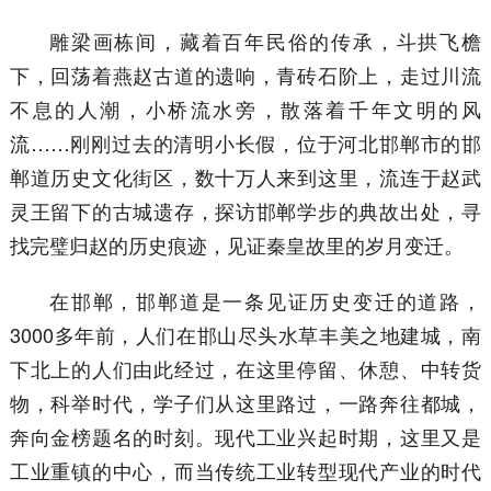
雕梁画栋间，藏着百年民俗的传承，斗拱飞檐
下，回荡着燕赵古道的遗响，青砖石阶上，走过川流
不息的人潮，小桥流水旁，散落着千年文明的风
流……刚刚过去的清明小长假，位于河北邯郸市的邯
郸道历史文化街区，数十万人来到这里，流连于赵武
灵王留下的古城遗存，探访邯郸学步的典故出处，寻
找完璧归赵的历史痕迹，见证秦皇故里的岁月变迁。
在邯郸，邯郸道是一条见证历史变迁的道路，
3000多年前，人们在邯山尽头水草丰美之地建城，南
下北上的人们由此经过，在这里停留、休憩、中转货
物，科举时代，学子们从这里路过，一路奔往都城，
奔向金榜题名的时刻。现代工业兴起时期，这里又是
工业重镇的中心，而当传统工业转型现代产业的时代