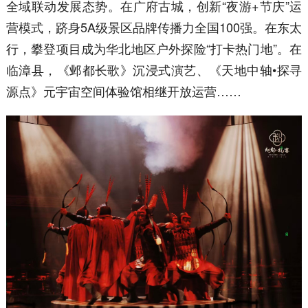
全域联动发展态势。在广府古城，创新“夜游+节庆”运
营模式，跻身5A级景区品牌传播力全国100强。在东太
行，攀登项目成为华北地区户外探险“打卡热门地”。在
临漳县，《邺都长歌》沉浸式演艺、《天地中轴•探寻
源点》元宇宙空间体验馆相继开放运营……