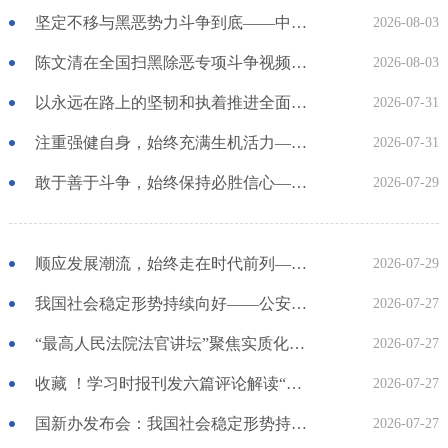
坚定不移与黑恶势力斗争到底——中央政法委负责同志就开展深化扫黑除恶专项斗争有关问题答记者问
2026-08-03
陈文清在全国扫黑除恶专项斗争视频会议上强调 扎实开展深化扫黑除恶专项斗争 努力建设更高水平的平安中国
2026-08-03
以永远在路上的坚韧和执着推进全面从严治党
2026-07-31
注重强健自身，始终充满生机活力——中国共产党为什么能的关键密码⑥
2026-07-31
敢于善于斗争，始终保持必胜信心——中国共产党为什么能的关键密码⑤
2026-07-29
顺应发展潮流，始终走在时代前列——中国共产党为什么能的关键密码④
2026-07-29
我国社会稳定形势持续向好——公安机关全力服务保障“十五五”开局起步
2026-07-27
“最高人民法院法官讲坛”聚焦实质化解矛盾纠纷 张军强调 扛起政治责任 做实标本兼治 推动矛盾纠纷源头化解、多元化解、有序化解
2026-07-27
收藏 ！学习时报刊发六篇评论解读“中国共产党为什么能的关键密码”
2026-07-27
国新办发布会：我国社会稳定形势持续向好 中国式安全感成热门话题
2026-07-27