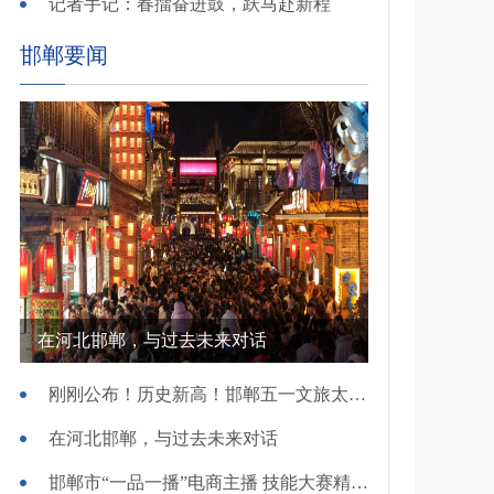
记者手记：春擂奋进鼓，跃马赴新程
邯郸要闻
在河北邯郸，与过去未来对话
刚刚公布！历史新高！邯郸五一文旅太火爆！
在河北邯郸，与过去未来对话
邯郸市“一品一播”电商主播 技能大赛精彩开赛