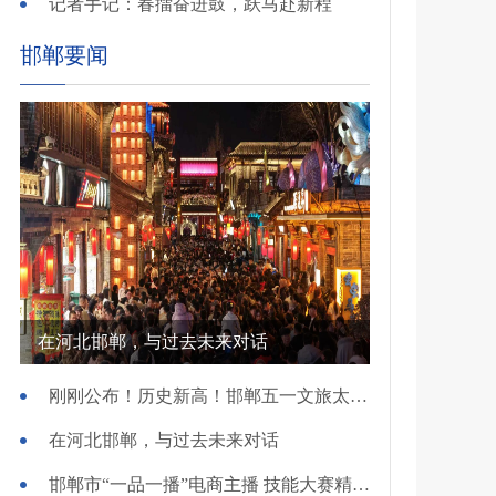
记者手记：春擂奋进鼓，跃马赴新程
邯郸要闻
在河北邯郸，与过去未来对话
刚刚公布！历史新高！邯郸五一文旅太火爆！
在河北邯郸，与过去未来对话
邯郸市“一品一播”电商主播 技能大赛精彩开赛