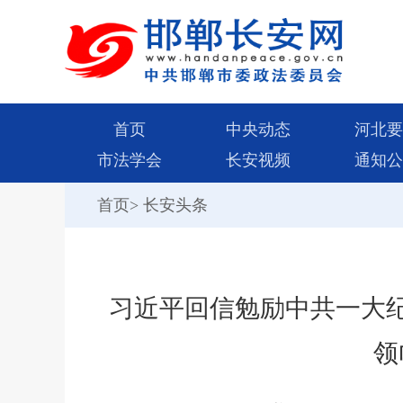
首页
中央动态
河北要
市法学会
长安视频
通知公
首页
>
长安头条
习近平回信勉励中共一大
领