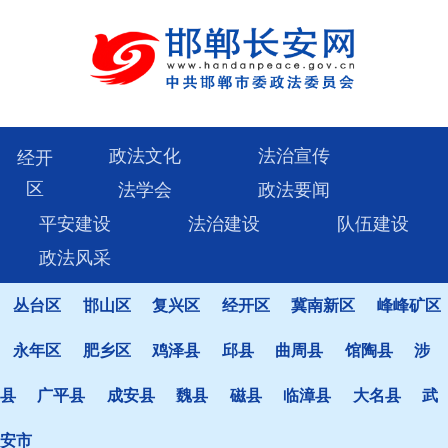
政法文化
法治宣传
经开
区
法学会
政法要闻
平安建设
法治建设
队伍建设
政法风采
丛台区
邯山区
复兴区
经开区
冀南新区
峰峰矿区
永年区
肥乡区
鸡泽县
邱县
曲周县
馆陶县
涉
县
广平县
成安县
魏县
磁县
临漳县
大名县
武
安市