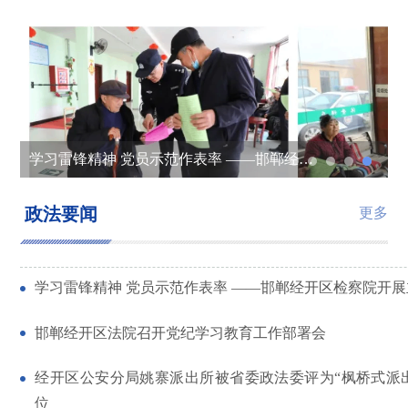
学习雷锋精神 党员示范作表率 ——邯郸经开区检察院开展主题党日活动
庭审观摩——司法实践的生动“公开课”
“卡”“证”亮出来 夜市亮起来
励精图“执”——邯郸经开区法院开展 “五一”集中执行行动
邯郸经开区检察院开展防范非法集资宣传活动
政法要闻
更多
学习雷锋精神 党员示范作表率 ——邯郸经开区检察院开
邯郸经开区法院召开党纪学习教育工作部署会
经开区公安分局姚寨派出所被省委政法委评为“枫桥式派
位