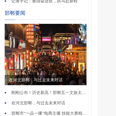
记者手记：春擂奋进鼓，跃马赴新程
邯郸要闻
在河北邯郸，与过去未来对话
刚刚公布！历史新高！邯郸五一文旅太火爆！
在河北邯郸，与过去未来对话
邯郸市“一品一播”电商主播 技能大赛精彩开赛