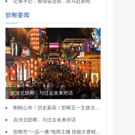
记者手记：春擂奋进鼓，跃马赴新程
邯郸要闻
在河北邯郸，与过去未来对话
刚刚公布！历史新高！邯郸五一文旅太火爆！
在河北邯郸，与过去未来对话
邯郸市“一品一播”电商主播 技能大赛精彩开赛