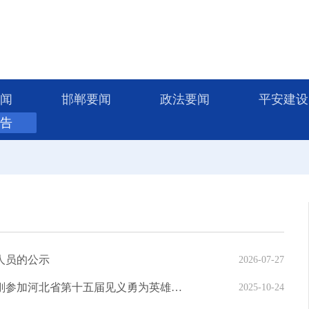
闻
邯郸要闻
政法要闻
平安建设
告
人员的公示
2026-07-27
关于拟推荐李洪彬（群体）、陈泽龙、高健刚参加河北省第十五届见义勇为英雄（群体）评选表彰的公示
2025-10-24