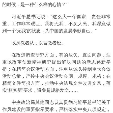
的时候，是一种什么样的心情？”
习近平总书记说：“这么大一个国家，责任非常
重、工作非常艰巨。我将无我，不负人民。我愿意做
到一个‘无我’的状态，为中国的发展奉献自己。”
以身教者从，以言教者讼。
在改进调查研究方面，有的放矢、直面问题，注
重以改革创新精神研究提出解决问题的新思路新举
措；在精简会议活动方面，注重从源头控制重大会议
活动总量，严控中央会议活动会期、规模、规格；在
精简文件简报方面，推动中央法规文件改进文风，落
实“短实新”要求，避免超规格发文……
中央政治局其他同志认真贯彻习近平总书记关于
作风建设的重要指示要求，严格落实中央八项规定，