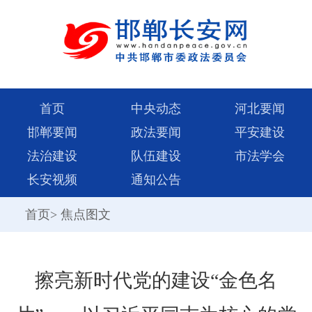
首页
中央动态
河北要闻
邯郸要闻
政法要闻
平安建设
法治建设
队伍建设
市法学会
长安视频
通知公告
首页
>
焦点图文
擦亮新时代党的建设“金色名