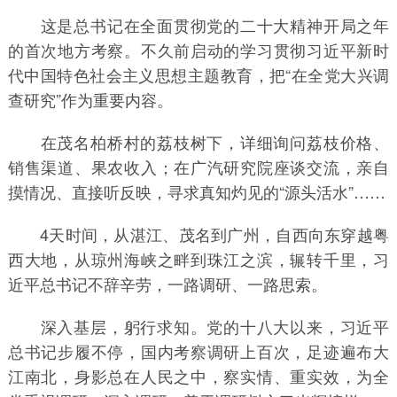
这是总书记在全面贯彻党的二十大精神开局之年
的首次地方考察。不久前启动的学习贯彻习近平新时
代中国特色社会主义思想主题教育，把“在全党大兴调
查研究”作为重要内容。
在茂名柏桥村的荔枝树下，详细询问荔枝价格、
销售渠道、果农收入；在广汽研究院座谈交流，亲自
摸情况、直接听反映，寻求真知灼见的“源头活水”……
4天时间，从湛江、茂名到广州，自西向东穿越粤
西大地，从琼州海峡之畔到珠江之滨，辗转千里，习
近平总书记不辞辛劳，一路调研、一路思索。
深入基层，躬行求知。党的十八大以来，习近平
总书记步履不停，国内考察调研上百次，足迹遍布大
江南北，身影总在人民之中，察实情、重实效，为全