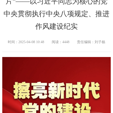
片”——以习近平同志为核心的党
中央贯彻执行中央八项规定、推进
作风建设纪实
时间：2025-04-08 10:48
阅读：4448
责任编辑：刘子杨