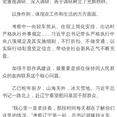
党重视调研、深入调研、善于调研树立了光辉榜样。
以身作则，体现在工作和生活的方方面面。
考察中一向轻车简从、住宿上简化安排、出访时
严格执行外事规定……习近平总书记带头严格执行中
央八项规定及其实施细则，不打折扣、不做变通，以
实际行动彰显坚定信念，带动全社会新风正气不断充
盈。
加强干部作风建设，最重要是抓住保持同人民群
众的血肉联系这个核心问题。
乙巳蛇年前夕，山海关外，冰天雪地。习近平总
书记一路北上，赴辽宁看望慰问基层干部群众。
“我心里一直牵挂着，那段时间每天都在了解你们
这里的情况。”考察辽宁第一站，总书记就辗转火车、