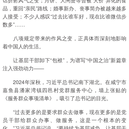
品，重回“亲民”路线；婚事新办、丧事简办被越来越多
人接受；不少人感叹“过去比谁车好，现在比谁微信步
数多”……
八项规定带来的作风之变，正具体而深刻地影响
着中国人的生活。
让基层干部卸下“包袱”，为谱写“中国之治”新篇章
注入强劲动力——
2024年深秋，习近平总书记南下湖北。在咸宁市
嘉鱼县潘家湾镇四邑村党群服务中心，墙上张贴的
《服务群众事项清单》，吸引了总书记的目光。
“过去更多的是要求群众去做事，现在更多的是党
员干部给群众办事、做服务，这是一个根本的变
化。”习近平总书记说，“要持续为基层减负，让基层干