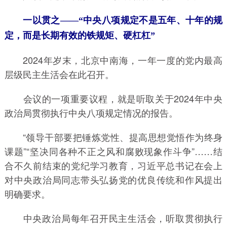
一以贯之——“中央八项规定不是五年、十年的规
定，而是长期有效的铁规矩、硬杠杠”
2024年岁末，北京中南海，一年一度的党内最高
层级民主生活会在此召开。
会议的一项重要议程，就是听取关于2024年中央
政治局贯彻执行中央八项规定情况的报告。
“领导干部要把锤炼党性、提高思想觉悟作为终身
课题”“坚决同各种不正之风和腐败现象作斗争”……结
合不久前结束的党纪学习教育，习近平总书记在会上
对中央政治局同志带头弘扬党的优良传统和作风提出
明确要求。
中央政治局每年召开民主生活会，听取贯彻执行