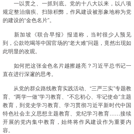
一以贯之、一抓到底。党的十八大以来，以八项
规定整治痼疾、扫除积弊，作风建设被形象地称为党
的建设的“金色名片”。
新加坡《联合早报》报道称，当时很少人预见
到，公款吃喝等中国官场的“老大难”问题，竟然出现如
此明显的改观。
如何把这张金色名片越擦越亮？习近平总书记一
直在进行深邃的思考。
从党的群众路线教育实践活动、“三严三实”专题教
育、“两学一做”学习教育、“不忘初心、牢记使命”主题
教育，到党史学习教育、学习贯彻习近平新时代中国
特色社会主义思想主题教育、党纪学习教育……接续
开展的党内集中教育，始终将作风建设作为重要内
容。