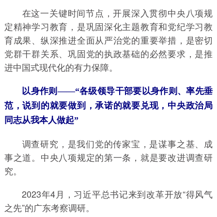
在这一关键时间节点，开展深入贯彻中央八项规
定精神学习教育，是巩固深化主题教育和党纪学习教
育成果、纵深推进全面从严治党的重要举措，是密切
党群干群关系、巩固党的执政基础的必然要求，是推
进中国式现代化的有力保障。
以身作则——“各级领导干部要以身作则、率先垂
范，说到的就要做到，承诺的就要兑现，中央政治局
同志从我本人做起”
调查研究，是我们党的传家宝，是谋事之基、成
事之道。中央八项规定的第一条，就是要改进调查研
究。
2023年4月，习近平总书记来到改革开放“得风气
之先”的广东考察调研。