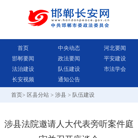
首页
中央动态
河北要闻
邯郸要闻
政法要闻
平安建设
法治建设
队伍建设
市法学会
长安视频
通知公告
首页
>
区县分站
>
涉县
>
队伍建设
涉县法院邀请人大代表旁听案件庭