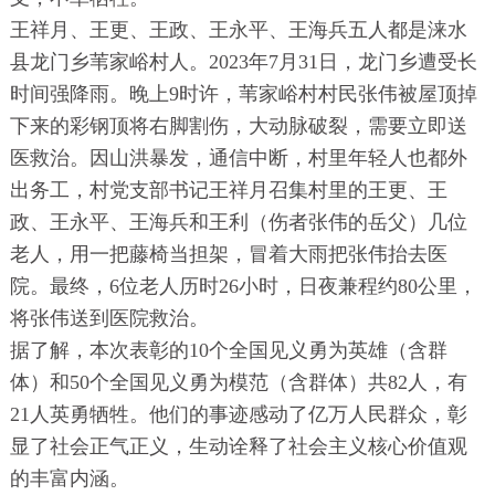
王祥月、王更、王政、王永平、王海兵五人都是涞水
县龙门乡苇家峪村人。2023年7月31日，龙门乡遭受长
时间强降雨。晚上9时许，苇家峪村村民张伟被屋顶掉
下来的彩钢顶将右脚割伤，大动脉破裂，需要立即送
医救治。因山洪暴发，通信中断，村里年轻人也都外
出务工，村党支部书记王祥月召集村里的王更、王
政、王永平、王海兵和王利（伤者张伟的岳父）几位
老人，用一把藤椅当担架，冒着大雨把张伟抬去医
院。最终，6位老人历时26小时，日夜兼程约80公里，
将张伟送到医院救治。
据了解，本次表彰的10个全国见义勇为英雄（含群
体）和50个全国见义勇为模范（含群体）共82人，有
21人英勇牺牲。他们的事迹感动了亿万人民群众，彰
显了社会正气正义，生动诠释了社会主义核心价值观
的丰富内涵。