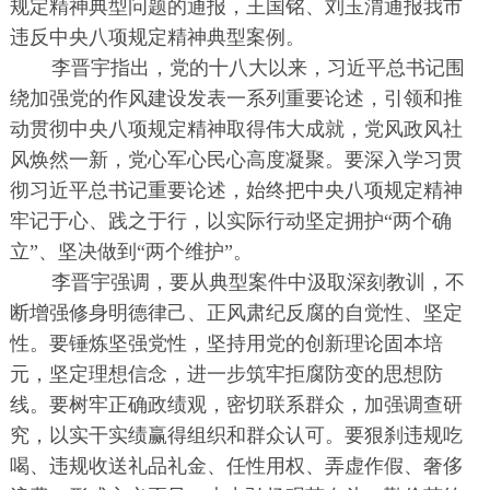
规定精神典型问题的通报，王国铭、刘玉渭通报我市
违反中央八项规定精神典型案例。
李晋宇指出，党的十八大以来，习近平总书记围
绕加强党的作风建设发表一系列重要论述，引领和推
动贯彻中央八项规定精神取得伟大成就，党风政风社
风焕然一新，党心军心民心高度凝聚。要深入学习贯
彻习近平总书记重要论述，始终把中央八项规定精神
牢记于心、践之于行，以实际行动坚定拥护“两个确
立”、坚决做到“两个维护”。
李晋宇强调，要从典型案件中汲取深刻教训，不
断增强修身明德律己、正风肃纪反腐的自觉性、坚定
性。要锤炼坚强党性，坚持用党的创新理论固本培
元，坚定理想信念，进一步筑牢拒腐防变的思想防
线。要树牢正确政绩观，密切联系群众，加强调查研
究，以实干实绩赢得组织和群众认可。要狠刹违规吃
喝、违规收送礼品礼金、任性用权、弄虚作假、奢侈