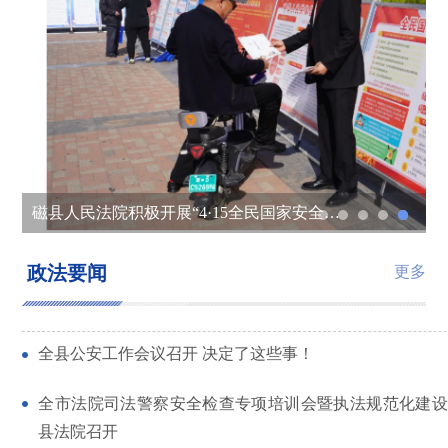
磁县人民法院积极开展“4·15全民国家安全教育日”宣传活动
喜报！磁县法院法警在全市法院司法警察大比武中斩获佳绩
磁县人民检察院开展“乡村振兴·检察同行”春联赠送活动
学思践悟强本领 砥砺初心谱新篇——磁县法院干警参加最高院"法院大讲堂"收获丰硕
踏春再出击——磁县法院继续开展“拉网式”集中执行行动！
政法要闻
更多
全县公安工作会议召开 决定了这些事！
全市法院司法警察安全检查专项培训会暨执法规范化建设
县法院召开