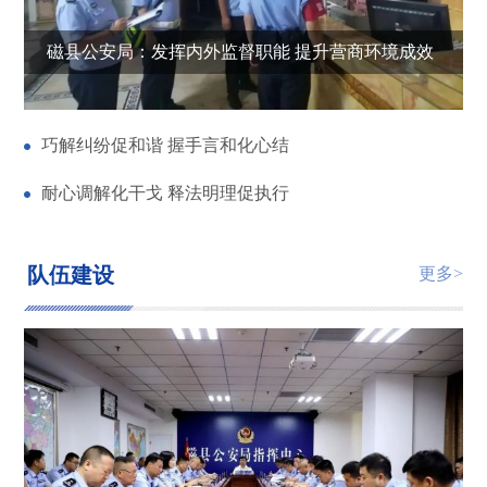
磁县公安局：发挥内外监督职能 提升营商环境成效
磁县检察院携手磁州窑博物馆共建“陶冶成器”帮教基地
巧解纠纷促和谐 握手言和化心结
耐心调解化干戈 释法明理促执行
队伍建设
更多>