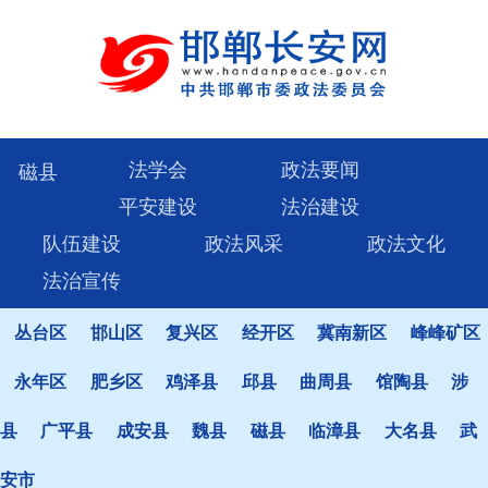
法学会
政法要闻
磁县
平安建设
法治建设
队伍建设
政法风采
政法文化
法治宣传
丛台区
邯山区
复兴区
经开区
冀南新区
峰峰矿区
永年区
肥乡区
鸡泽县
邱县
曲周县
馆陶县
涉
县
广平县
成安县
魏县
磁县
临漳县
大名县
武
安市