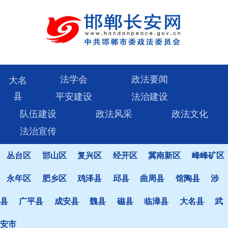
法学会
政法要闻
大名
县
平安建设
法治建设
队伍建设
政法风采
政法文化
法治宣传
丛台区
邯山区
复兴区
经开区
冀南新区
峰峰矿区
永年区
肥乡区
鸡泽县
邱县
曲周县
馆陶县
涉
县
广平县
成安县
魏县
磁县
临漳县
大名县
武
安市