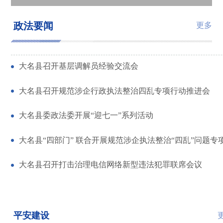
大名：“民警忙碌的身影让我们安心”
大名公安智能警务场景应用培训圆满举行
大名县召开打击治理电信网络新型违法犯罪联席会议
让游客玩得开心又安心！大名公安擦亮景区平安底色
政法要闻
更多
大名县召开基层调解员经验交流会
大名县召开规范涉企行政执法整治四乱专项行动推进会
大名县委政法委开展“迎七一”系列活动
大名县“四部门” 联合开展规范涉企执法整治“四乱”问题专
大名县召开打击治理电信网络新型违法犯罪联席会议
平安建设