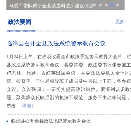
马爱军带队调研全县基层司法所建设情况
临漳法院集中观看党的二十大开幕式
临漳县政法委组织召开人民群众安全感满意度工作调度会
临漳法院召开理论中心组（扩大）会全面贯彻落实党的二十大精神
临漳县召开群众安全感和政法队伍人民群众满意度提升调度会
政法要闻
更多
临漳县召开全县政法系统警示教育会议
1月24日上午，在收听收看全市政法系统警示教育大会后，
县政法系统警示教育会议。县委常委、政法委书记张春国主
卢志林、代路、古红英出席会议，县委政法委机关全体同
院、检察院、司法局领导班子成员及中层以上干部，各乡镇
会议。会议强调：一要切实提高政治站位。要深刻认识政
题，聚焦群众反映强烈的执法不规范、服务不主动等问题，
整改...
[详细]
临漳县召开全县政法系统警示教育会议