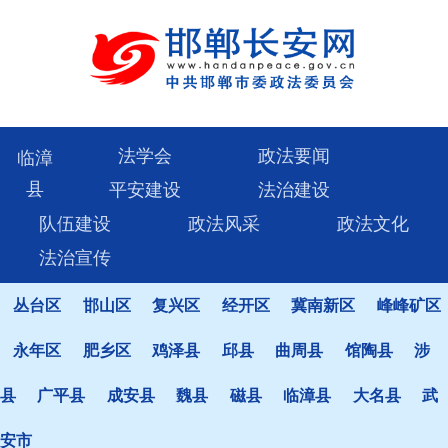
法学会
政法要闻
临漳
县
平安建设
法治建设
队伍建设
政法风采
政法文化
法治宣传
丛台区
邯山区
复兴区
经开区
冀南新区
峰峰矿区
永年区
肥乡区
鸡泽县
邱县
曲周县
馆陶县
涉
县
广平县
成安县
魏县
磁县
临漳县
大名县
武
安市