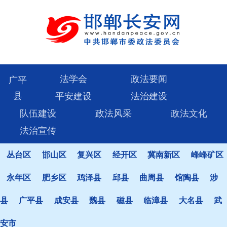
法学会
政法要闻
广平
县
平安建设
法治建设
队伍建设
政法风采
政法文化
法治宣传
丛台区
邯山区
复兴区
经开区
冀南新区
峰峰矿区
永年区
肥乡区
鸡泽县
邱县
曲周县
馆陶县
涉
县
广平县
成安县
魏县
磁县
临漳县
大名县
武
安市