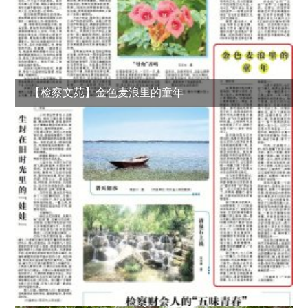
【检察文苑】金色麦浪里的童年
检察护航，守护“她”权益 ——广平县检察院开展“木兰
有约”普法宣讲活动
“中秋明月映检心 红色精神永传承” ——广平县检察院
妇女联合会组织干警赴一二九师旧址开展红色教育活动
【检察文苑】金色麦浪里的童年
法治宣传
更多>