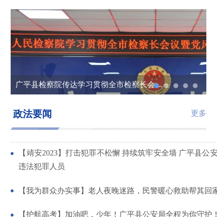
广平县检察院传达学习贯彻全市检察长会议暨党风廉政建设工作会议精神
喜讯！广平检察2部新媒体作品获奖！
履践致远 笃行不怠——广平县检察院召开2024年度述职测评会
全民国家安全教育 走深走实十周年——广平县检察院开展全民国家安全教育日宣传活动
“中秋明月映检心 红色精神永传承” ——广平县检察院妇女联合会组织干警赴一二九师旧址开展红色教育活动
政法要闻
更多
【靖安2023】打击犯罪不松懈 持续筑牢安全墙 广平县公
违法犯罪人员
【我为群众办实事】老人夜晚迷路，民警暖心救助帮其回
【护航高考】加油吧，少年！广平县公安局全程为你守护